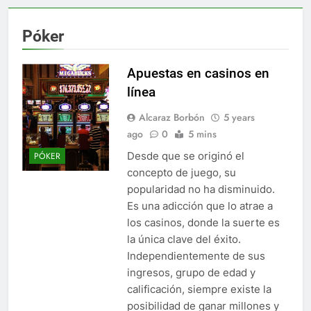
Póker
Apuestas en casinos en
línea
Alcaraz Borbón
5 years
ago
0
5 mins
Desde que se originó el
PÓKER
concepto de juego, su
popularidad no ha disminuido.
Es una adicción que lo atrae a
los casinos, donde la suerte es
la única clave del éxito.
Independientemente de sus
ingresos, grupo de edad y
calificación, siempre existe la
posibilidad de ganar millones y