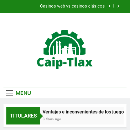
Skip
Casinos web vs casinos clásicos
to
content
Persiguiendo los bonos de Blackjack en los
casinos en línea
Apuestas en casinos en línea
Ventajas e inconvenientes de los juegos de
criptocasino: ¿Es adecuado para usted?
Casinos web vs casinos clásicos
Persiguiendo los bonos de Blackjack en los
Caip-
casinos en línea
caip-tlax.org.mx
Apuestas en casinos en línea
Tlax.org.mx
MENU
Ventajas e inconvenientes de los juegos d
TITULARES
3 Years Ago